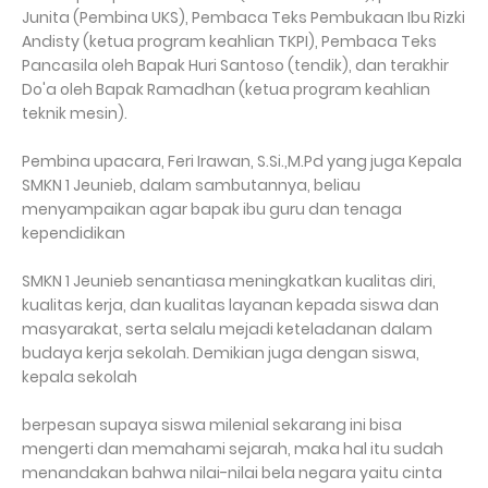
Junita (Pembina UKS), Pembaca Teks Pembukaan Ibu Rizki
Andisty (ketua program keahlian TKPI), Pembaca Teks
Pancasila oleh Bapak Huri Santoso (tendik), dan terakhir
Do'a oleh Bapak Ramadhan (ketua program keahlian
teknik mesin).
Pembina upacara, Feri Irawan, S.Si.,M.Pd yang juga Kepala
SMKN 1 Jeunieb, dalam sambutannya, beliau
menyampaikan agar bapak ibu guru dan tenaga
kependidikan
SMKN 1 Jeunieb senantiasa meningkatkan kualitas diri,
kualitas kerja, dan kualitas layanan kepada siswa dan
masyarakat, serta selalu mejadi keteladanan dalam
budaya kerja sekolah. Demikian juga dengan siswa,
kepala sekolah
berpesan supaya siswa milenial sekarang ini bisa
mengerti dan memahami sejarah, maka hal itu sudah
menandakan bahwa nilai-nilai bela negara yaitu cinta