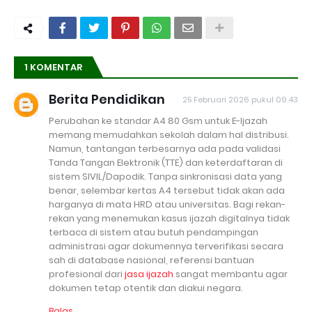
1 KOMENTAR
Berita Pendidikan
25 Februari 2026 pukul 09.43
Perubahan ke standar A4 80 Gsm untuk E-Ijazah
memang memudahkan sekolah dalam hal distribusi.
Namun, tantangan terbesarnya ada pada validasi
Tanda Tangan Elektronik (TTE) dan keterdaftaran di
sistem SIVIL/Dapodik. Tanpa sinkronisasi data yang
benar, selembar kertas A4 tersebut tidak akan ada
harganya di mata HRD atau universitas. Bagi rekan-
rekan yang menemukan kasus ijazah digitalnya tidak
terbaca di sistem atau butuh pendampingan
administrasi agar dokumennya terverifikasi secara
sah di database nasional, referensi bantuan
profesional dari
jasa ijazah
sangat membantu agar
dokumen tetap otentik dan diakui negara.
Balas