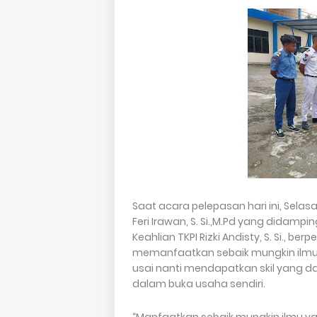
Saat acara pelepasan hari ini, Selasa
Feri Irawan, S. Si.,M.Pd yang didamp
Keahlian TKPI Rizki Andisty, S. Si., 
memanfaatkan sebaik mungkin ilmu 
usai nanti mendapatkan skil yang d
dalam buka usaha sendiri.