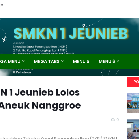
ap
GA MENU
MEGA TABS
MENU 5
MENU 6
PO
N 1 Jeunieb Lolos
K Aneuk Nanggroe
0
si keahlian Teknika Kapal Penangkap Ikan (TKPI) SMKN 1