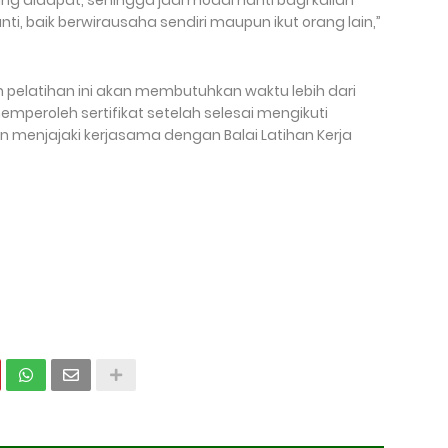
g didapat, sehingga jadi modal nanti bagi kalian
ti, baik berwirausaha sendiri maupun ikut orang lain,”
elatihan ini akan membutuhkan waktu lebih dari
emperoleh sertifikat setelah selesai mengikuti
an menjajaki kerjasama dengan Balai Latihan Kerja