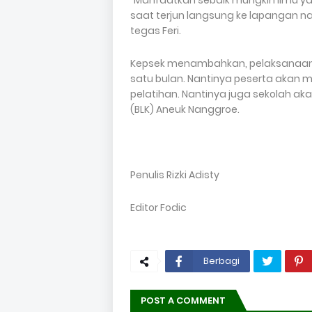
“Manfaatkan sebaik mungkin ilmu yan
saat terjun langsung ke lapangan nan
tegas Feri.
Kepsek menambahkan, pelaksanaan p
satu bulan. Nantinya peserta akan m
pelatihan. Nantinya juga sekolah ak
(BLK) Aneuk Nanggroe.
Penulis Rizki Adisty
Editor Fodic
Berbagi
POST A COMMENT