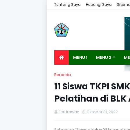
Tentang Saya
Hubungi Saya
Sitem
MENU 1
MENU 2
ME
Beranda
11 Siswa TKPI SMK
Pelatihan di BL
Feri Irawan
Oktober 31, 2022
Sebanyak 11 siswa kelas XII kompeten