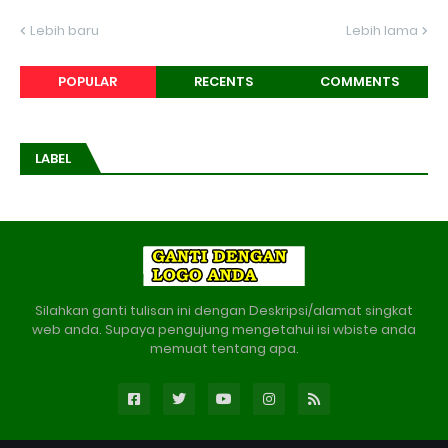
Lebih baru
Lebih lama
POPULAR
RECENTS
COMMENTS
LABEL
Silahkan ganti tulisan ini dengan Deskripsi/alamat singkat
web anda. Supaya pengujung mengetahui isi wbiste anda
memuat tentang apa.