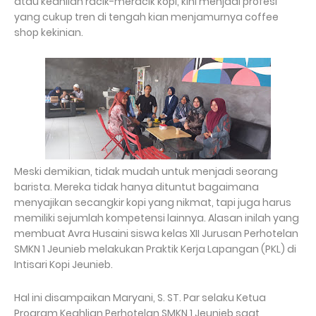
atau keahlian racik-meracik kopi, kini menjadi profesi
yang cukup tren di tengah kian menjamurnya coffee
shop kekinian.
Meski demikian, tidak mudah untuk menjadi seorang
barista. Mereka tidak hanya dituntut bagaimana
menyajikan secangkir kopi yang nikmat, tapi juga harus
memiliki sejumlah kompetensi lainnya. Alasan inilah yang
membuat Avra Husaini siswa kelas XII Jurusan Perhotelan
SMKN 1 Jeunieb melakukan Praktik Kerja Lapangan (PKL) di
Intisari Kopi Jeunieb.
Hal ini disampaikan Maryani, S. ST. Par selaku Ketua
Program Keahlian Perhotelan SMKN 1 Jeunieb saat