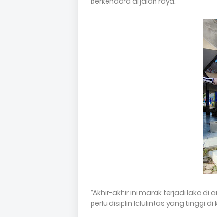
berkendara di jalan raya.
“Akhir-akhir ini marak terjadi laka d
perlu disiplin lalulintas yang tinggi 