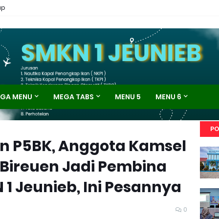
ap
GA MENU
MEGA TABS
MENU 5
MENU 6
PO
n P5BK, Anggota Kamsel
 Bireuen Jadi Pembina
1 Jeunieb, Ini Pesannya
0