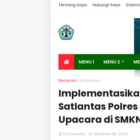
Tentang Saya
Hubungi Saya
Sitem
MENU 1
MENU 2
ME
Beranda
Informasi
Implementasika
Satlantas Polres
Upacara di SMKN 
Feri Irawan
Oktober 09, 2022