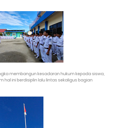
m rangka membangun kesadaran hukum kepada siswa,
al ini berdisiplin lalu lintas sekaligus bagian