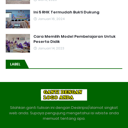
Ini 5 RHK Termudah Bukti Dukung
Januari 16, 2024
Cara Memilih Model Pembelajaran Untuk
Peserta Didik
Januari 14, 2023
LABEL
Silahkan ganti tulisan ini dengan Deskripsi/alamat singkat
web anda. Supaya pengujung mengetahui isi wbiste anda
memuat tentang apa.