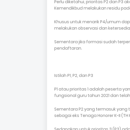
Perlu diketahui, prioritas P2 dan P3
Kemendikbud melakukan residu pada
Khusus untuk menarik P4/umum dapat
melakukan observasi dan ketersedia
Sementara jika formasi sudah terpen
pendaftaran.
Istilah P1, P2, dan P3
P1 atau prioritas 1 adalah peserta ya
fungsional guru tahun 2021 dan tel
Sementara P2 yang termasuk yang
sebagai eks Tenaga Honorer K-II (TH K
Sedangkan untuk prioritas 3 (P3) a