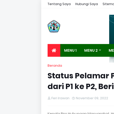
Tentang Saya
Hubungi Saya
Sitem
MENU 1
MENU 2
ME
Beranda
Status Pelamar 
dari P1 ke P2, B
Feri Irawan
November 09, 2022
Kepala Biro Hubungan Masyarakat,