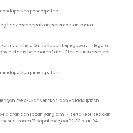
dak mendapatkan penempatan.
 yang tidak mendapatkan penempatan, maka
 Hukum, dan Kerja Sama Badan Kepegawaian Negara
wa status pelamaran 1 atau P1 bisa turun menjadi
dak mendapatkan penempatan.
engan melakukan verifikasi dan validasi ijazah.
 pelajaran dan ijazah yang dimiliki serta ketersediaan
 sesuai, maka P1 dapat menjadi P2, P3 atau P4.