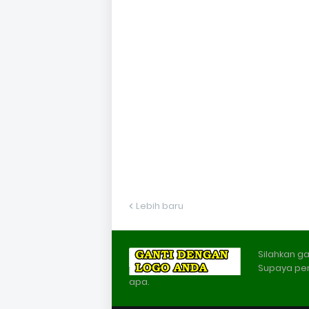
Lebih baru
Silahkan ga
Supaya pe
apa.