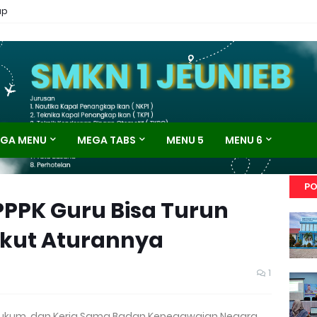
ap
GA MENU
MEGA TABS
MENU 5
MENU 6
PO
PPPK Guru Bisa Turun
erikut Aturannya
1
 Hukum, dan Kerja Sama Badan Kepegawaian Negara