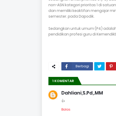
non-ASN kategori prioritas 1 di satu
dan memiliki keaktifan mengajar mi
semester. pada Dapodik.
Sedangkan untuk umum (P4) adalah 
pendidikan profesi guru di Kemendik
Berbagi
1 KOMENTAR
Dahliani,S.Pd,.MM
👍
Balas