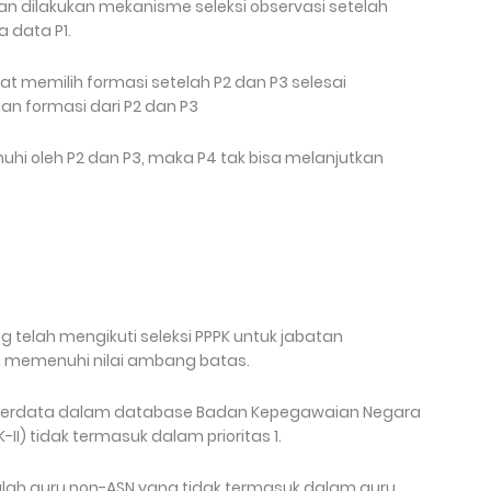
 akan dilakukan mekanisme seleksi observasi setelah
 data P1.
 memilih formasi setelah P2 dan P3 selesai
an formasi dari P2 dan P3
uhi oleh P2 dan P3, maka P4 tak bisa melanjutkan
ng telah mengikuti seleksi PPPK untuk jabatan
ah memenuhi nilai ambang batas.
 terdata dalam database Badan Kepegawaian Negara
-II) tidak termasuk dalam prioritas 1.
dalah guru non-ASN yang tidak termasuk dalam guru