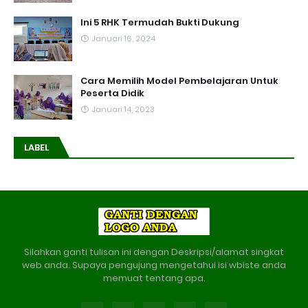
Ini 5 RHK Termudah Bukti Dukung
Januari 16, 2024
Cara Memilih Model Pembelajaran Untuk
Peserta Didik
Januari 14, 2023
LABEL
Silahkan ganti tulisan ini dengan Deskripsi/alamat singkat
web anda. Supaya pengujung mengetahui isi wbiste anda
memuat tentang apa.