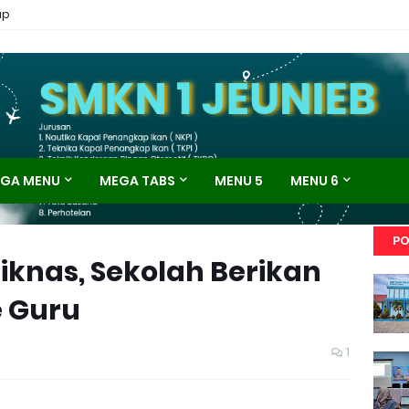
ap
GA MENU
MEGA TABS
MENU 5
MENU 6
PO
iknas, Sekolah Berikan
 Guru
1