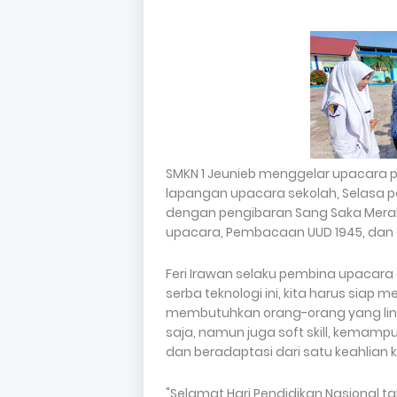
SMKN 1 Jeunieb menggelar upacara pe
lapangan upacara sekolah, Selasa pa
dengan pengibaran Sang Saka Merah
upacara, Pembacaan UUD 1945, dan
Feri Irawan selaku pembina upaca
serba teknologi ini, kita harus sia
membutuhkan orang-orang yang lincah
saja, namun juga soft skill, kemamp
dan beradaptasi dari satu keahlian 
"Selamat Hari Pendidikan Nasional t