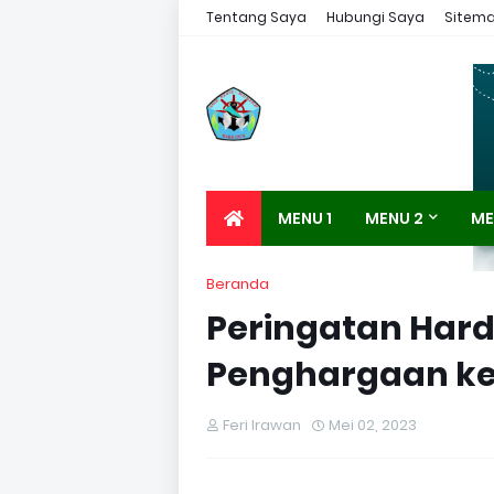
Tentang Saya
Hubungi Saya
Sitem
MENU 1
MENU 2
ME
Beranda
Peringatan Hard
Penghargaan ke
Feri Irawan
Mei 02, 2023