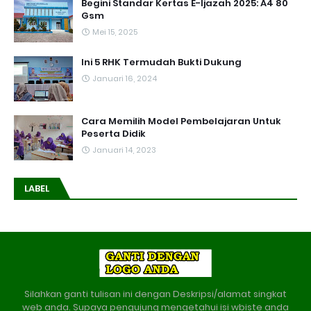
Begini Standar Kertas E-Ijazah 2025: A4 80
Gsm
Mei 15, 2025
Ini 5 RHK Termudah Bukti Dukung
Januari 16, 2024
Cara Memilih Model Pembelajaran Untuk
Peserta Didik
Januari 14, 2023
LABEL
Silahkan ganti tulisan ini dengan Deskripsi/alamat singkat
web anda. Supaya pengujung mengetahui isi wbiste anda