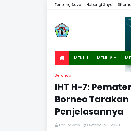
Tentang Saya
Hubungi Saya
Sitem
MENU 1
MENU 2
ME
Beranda
IHT H-7: Pemater
Borneo Tarakan K
Penjelasannya
Feri Irawan
Oktober 25, 2023