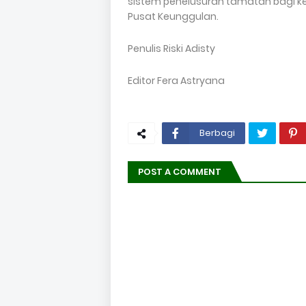
sistem penelusuran tamatan bagi ke
Pusat Keunggulan.
Penulis Riski Adisty
Editor Fera Astryana
Berbagi
POST A COMMENT