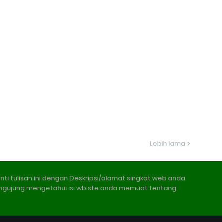
Lebih lama
nti tulisan ini dengan Deskripsi/alamat singkat web anda.
ngujung mengetahui isi wbiste anda memuat tentang