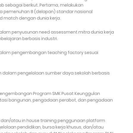
b sebagai berikut. Pertama, melakukan
 pemenuhan 8 (delapan) standar nasional
nd match dengan dunia kerja.
lam penyusunan need assessment mitra dunia kerja
lajaran berbasis industri.
alam pengembangan teaching factory sesuai
dalam pengelolaan sumber daya sekolah berbasis
pengembangan Program SMK Pusat Keunggulan
litasi bangunan, pengadaan perabot, dan pengadaan
an/atau in house training penggunaan platform
lolaan pendidikan, bursa kerja khusus, dan/atau