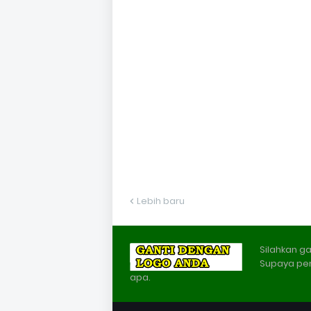
Lebih baru
Silahkan ga
Supaya pe
apa.