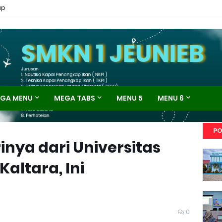
ap
GA MENU
MEGA TABS
MENU 5
MENU 6
PO
inya dari Universitas
altara, Ini
0