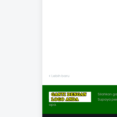
Lebih baru
Silahkan ga
Supaya pe
apa.