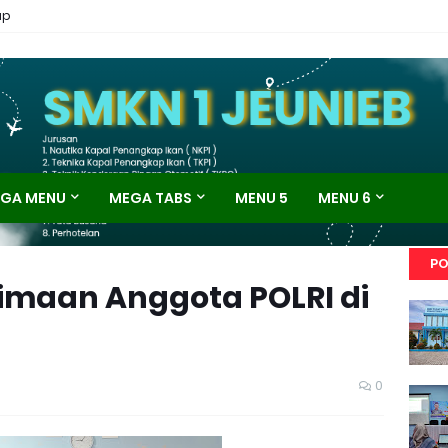
ap
GA MENU
MEGA TABS
MENU 5
MENU 6
PO
rimaan Anggota POLRI di
0