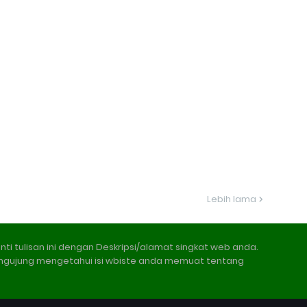
Lebih lama
nti tulisan ini dengan Deskripsi/alamat singkat web anda.
ngujung mengetahui isi wbiste anda memuat tentang