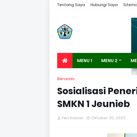
Tentang Saya
Hubungi Saya
Sitem
MENU 1
MENU 2
ME
Beranda
Sosialisasi Pene
SMKN 1 Jeunieb
Feri Irawan
Oktober 30, 2023