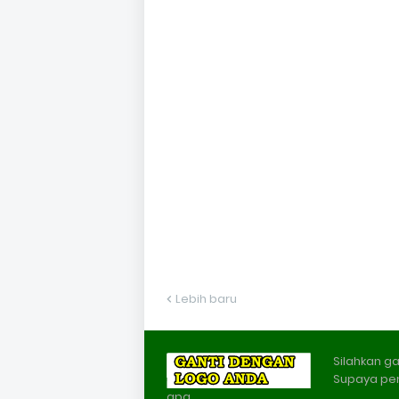
Lebih baru
Silahkan ga
Supaya pe
apa.