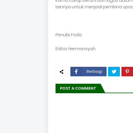
Kamu cukup berani dan lugas dalam b
lainnya untuk menjadi pembina upac
Penulis Fodic
Editor Hermansyah
Berbagi
POST A COMMENT