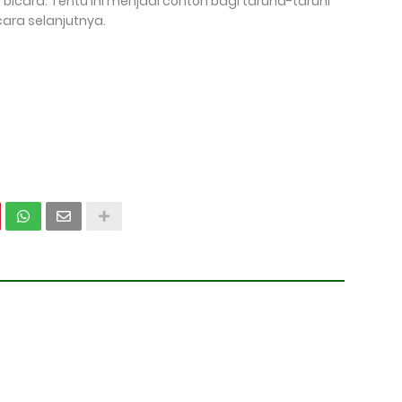
icara. Tentu ini menjadi contoh bagi taruna-taruni
ara selanjutnya.