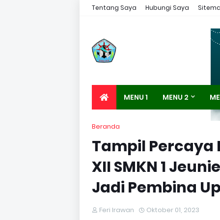
Tentang Saya
Hubungi Saya
Sitem
MENU 1
MENU 2
ME
Beranda
Tampil Percaya D
XII SMKN 1 Jeu
Jadi Pembina U
Feri Irawan
Oktober 01, 2023