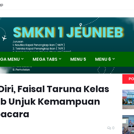
ap
GA MENU
MEGA TABS
MENU 5
MENU 6
PO
iri, Faisal Taruna Kelas
nieb Unjuk Kemampuan
pacara
0