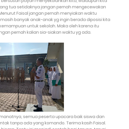
bersusah payah menyekolahkan kita, walaupun kita
orang tua setidaknya jangan pernah mengecewakan
Menurut Faisal jangan pernah menyiakan waktu
 masih banyak anak-anak yg ingin berada diposisi kita
ki kemampuan untuk sekolah. Maka oleh karena itu
ngan pernah kalian sia-siakan waktu yg ada.
 amanatnya, semua peserta upacara baik siswa dan
tak tanpa ada yang komando. Terima kasih Faisal.