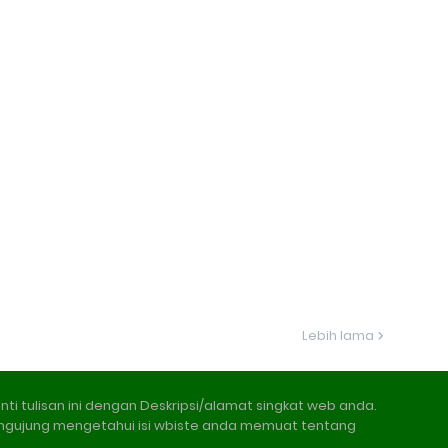
Lebih lama
nti tulisan ini dengan Deskripsi/alamat singkat web anda.
ngujung mengetahui isi wbiste anda memuat tentang