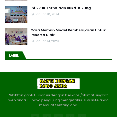
Ini 5 RHK Termudah Bukti Dukung
Januari 16, 2024
Cara Memilih Model Pembelajaran Untuk
Peserta Didik
Januari 14, 2023
LABEL
Silahkan ganti tulisan ini dengan Deskripsi/alamat singkat
web anda. Supaya pengujung mengetahui isi wbiste anda
memuat tentang apa.