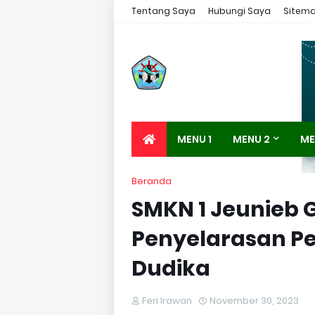
Tentang Saya
Hubungi Saya
Sitem
MENU 1
MENU 2
ME
Beranda
SMKN 1 Jeunieb 
Penyelarasan P
Dudika
Feri Irawan
November 30, 2023