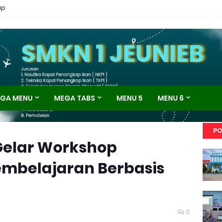
ap
GA MENU
MEGA TABS
MENU 5
MENU 6
PO
Gelar Workshop
embelajaran Berbasis
0