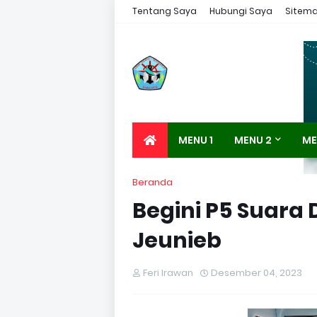
Tentang Saya
Hubungi Saya
Sitem
MENU 1
MENU 2
ME
Beranda
Begini P5 Suara
Jeunieb
Feri Irawan
Desember 04, 2023