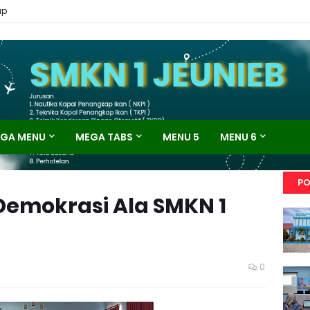
ap
GA MENU
MEGA TABS
MENU 5
MENU 6
PO
 Demokrasi Ala SMKN 1
0