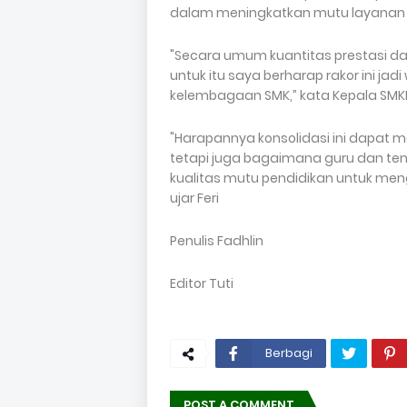
dalam meningkatkan mutu layanan 
"Secara umum kuantitas prestasi da
untuk itu saya berharap rakor ini j
kelembagaan SMK,” kata Kepala SMKN 1
"Harapannya konsolidasi ini dapat
tetapi juga bagaimana guru dan t
kualitas mutu pendidikan untuk men
ujar Feri
Penulis Fadhlin
Editor Tuti
Berbagi
POST A COMMENT