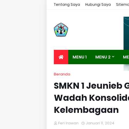
Tentang Saya
Hubungi Saya
Sitem
MENU 1
MENU 2
ME
Beranda
SMKN 1 Jeunieb 
Wadah Konsolid
Kelembagaan
Feri Irawan
Januari 11, 2024