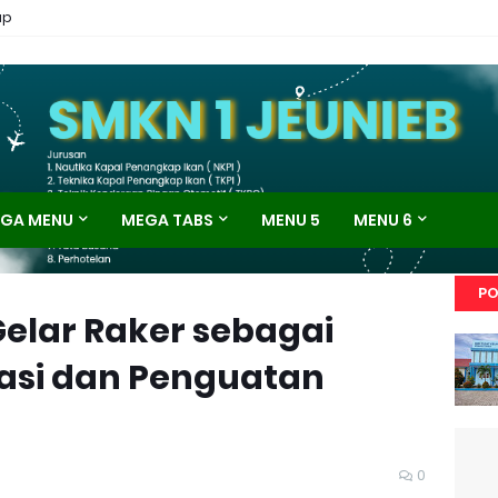
ap
GA MENU
MEGA TABS
MENU 5
MENU 6
PO
Gelar Raker sebagai
asi dan Penguatan
0