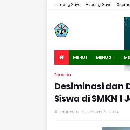
Tentang Saya
Hubungi Saya
Sitem
MENU 1
MENU 2
ME
Beranda
Desiminasi dan D
Siswa di SMKN 1 
Feri Irawan
Februari 29, 2024