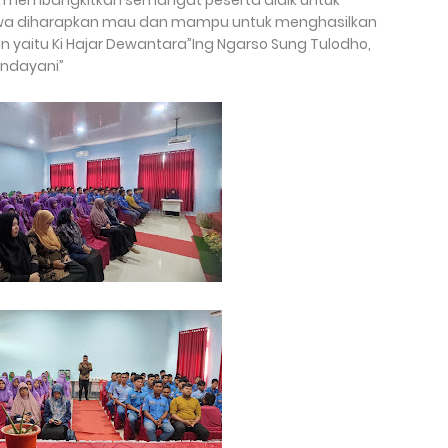
ah membangkitkan semangat peserta didik untuk
siswa diharapkan mau dan mampu untuk menghasilkan
an yaitu Ki Hajar Dewantara”Ing Ngarso Sung Tulodho,
andayani”