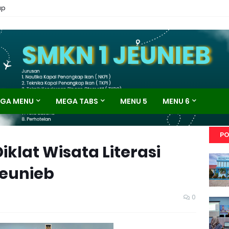
ap
GA MENU
MEGA TABS
MENU 5
MENU 6
PO
iklat Wisata Literasi
Jeunieb
0