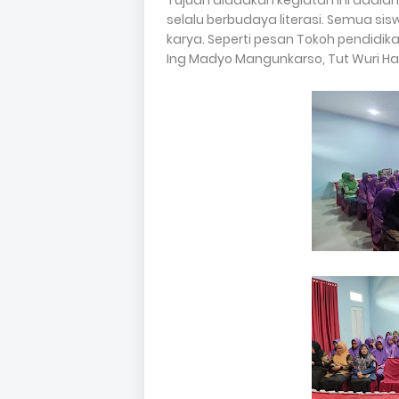
Tujuan diadakan kegiatan ini adal
selalu berbudaya literasi. Semua 
karya. Seperti pesan Tokoh pendidik
Ing Madyo Mangunkarso, Tut Wuri H