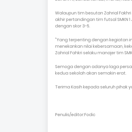
Walaupun tim besutan Zahrial Fakhr
akhir pertandingan tim futsal SMKN
dengan skor 3-5.
"Yang terpenting dengan kegiatan 
menekankan nilai kebersamaan, keke
Zahrial Fahkri selaku manajer tim SMK
Semoga dengan adanya laga persahab
kedua sekolah akan semakin erat.
Terima Kasih kepada seluruh pihak ya
Penulis/editor:Fodic