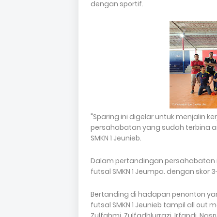
dengan sportif.
"Sparing ini digelar untuk menjalin 
persahabatan yang sudah terbina anta
SMKN 1 Jeunieb.
Dalam pertandingan persahabatan in
futsal SMKN 1 Jeumpa. dengan skor 3
Bertanding di hadapan penonton yang
futsal SMKN 1 Jeunieb tampil all out 
Zulfahmi, Zulfadhlurrazi, Irfandi, Nasr