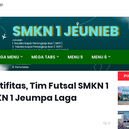
ap
GA MENU
MEGA TABS
MENU 5
MENU 6
PO
ifitas, Tim Futsal SMKN 1
KN 1 Jeumpa Laga
0