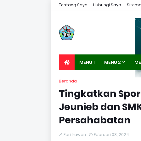
Tentang Saya
Hubungi Saya
Sitem
MENU 1
MENU 2
ME
Beranda
Tingkatkan Sport
Jeunieb dan SM
Persahabatan
Feri Irawan
Februari 03, 2024