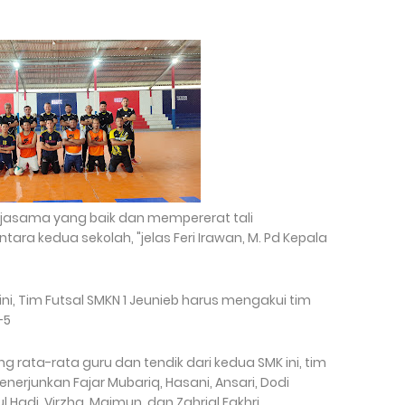
kerjasama yang baik dan mempererat tali
ra kedua sekolah, "jelas Feri Irawan, M. Pd Kepala
i, Tim Futsal SMKN 1 Jeunieb harus mengakui tim
-5
 rata-rata guru dan tendik dari kedua SMK ini, tim
menerjunkan Fajar Mubariq, Hasani, Ansari, Dodi
ul Hadi, Virzha, Maimun, dan Zahrial Fakhri.