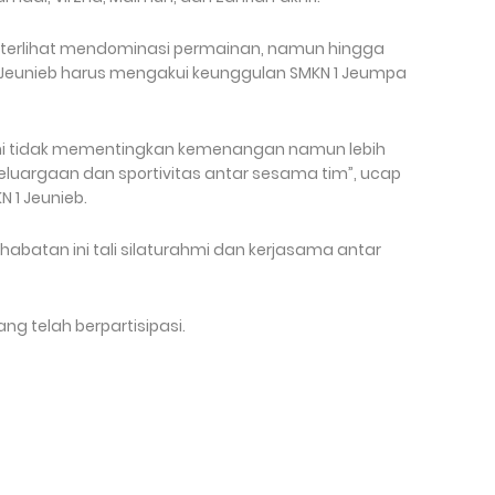
i terlihat mendominasi permainan, namun hingga
 1 Jeunieb harus mengakui keunggulan SMKN 1 Jeumpa
ini tidak mementingkan kemenangan namun lebih
luargaan dan sportivitas antar sesama tim”, ucap
N 1 Jeunieb.
atan ini tali silaturahmi dan kerjasama antar
ng telah berpartisipasi.