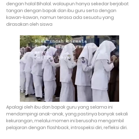
dengan halal Bihalal. walaupun hanya sekedar berjabat
tangan dengan bapak dan ibu guru serta dengan
kawan-kawan, namun terasa ada sesuatu yang
dirasakan oleh siswa
Apalagi oleh ibu dan bapak guru yang selama ini
mendampingi anak-anak, yang pastinya banyak sekali
kekurangan, melalui momen ini berusaha mengambil
pelajaran dengan flashback, introspeksi diri, refleksi diri.