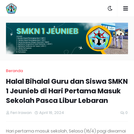
Beranda
Halal Bihalal Guru dan Siswa SMKN
1 Jeunieb di Hari Pertama Masuk
Sekolah Pasca Libur Lebaran
Feri Irawan
April 16, 2024
0
Hari pertama masuk sekolah, Selasa (16/4) pagi diwarnai