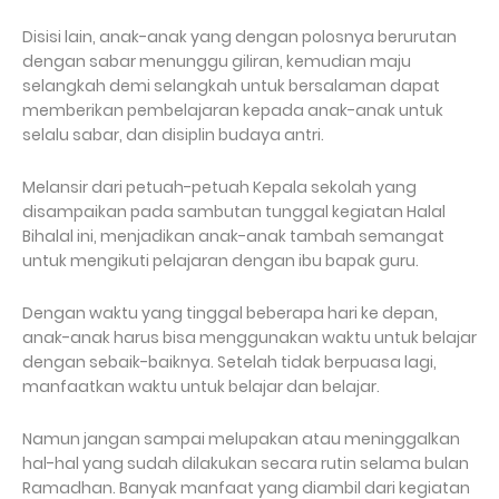
Disisi lain, anak-anak yang dengan polosnya berurutan
dengan sabar menunggu giliran, kemudian maju
selangkah demi selangkah untuk bersalaman dapat
memberikan pembelajaran kepada anak-anak untuk
selalu sabar, dan disiplin budaya antri.
Melansir dari petuah-petuah Kepala sekolah yang
disampaikan pada sambutan tunggal kegiatan Halal
Bihalal ini, menjadikan anak-anak tambah semangat
untuk mengikuti pelajaran dengan ibu bapak guru.
Dengan waktu yang tinggal beberapa hari ke depan,
anak-anak harus bisa menggunakan waktu untuk belajar
dengan sebaik-baiknya. Setelah tidak berpuasa lagi,
manfaatkan waktu untuk belajar dan belajar.
Namun jangan sampai melupakan atau meninggalkan
hal-hal yang sudah dilakukan secara rutin selama bulan
Ramadhan. Banyak manfaat yang diambil dari kegiatan