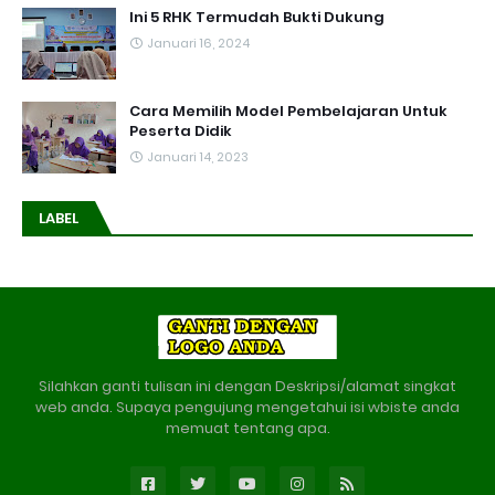
Ini 5 RHK Termudah Bukti Dukung
Januari 16, 2024
Cara Memilih Model Pembelajaran Untuk
Peserta Didik
Januari 14, 2023
LABEL
Silahkan ganti tulisan ini dengan Deskripsi/alamat singkat
web anda. Supaya pengujung mengetahui isi wbiste anda
memuat tentang apa.