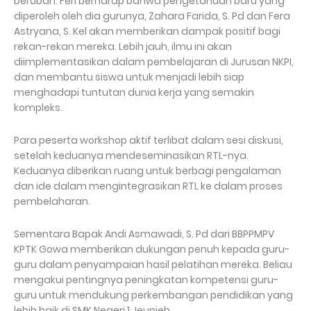
berubah. Feri berharap bahwa pengetahuan baru yang
diperoleh oleh dia gurunya, Zahara Farida, S. Pd dan Fera
Astryana, S. Kel akan memberikan dampak positif bagi
rekan-rekan mereka. Lebih jauh, ilmu ini akan
diimplementasikan dalam pembelajaran di Jurusan NKPI,
dan membantu siswa untuk menjadi lebih siap
menghadapi tuntutan dunia kerja yang semakin
kompleks.
Para peserta workshop aktif terlibat dalam sesi diskusi,
setelah keduanya mendeseminasikan RTL-nya.
Keduanya diberikan ruang untuk berbagi pengalaman
dan ide dalam mengintegrasikan RTL ke dalam proses
pembelaharan.
Sementara Bapak Andi Asmawadi, S. Pd dari BBPPMPV
KPTK Gowa memberikan dukungan penuh kepada guru-
guru dalam penyampaian hasil pelatihan mereka. Beliau
mengakui pentingnya peningkatan kompetensi guru-
guru untuk mendukung perkembangan pendidikan yang
lebih baik di SMK Negeri 1 Jeunieb.