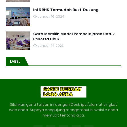
Ini 5 RHK Termudah Bukti Dukung
Januari 16, 2024
Cara Memilih Model Pembelajaran Untuk
Peserta Didik
Januari 14, 2023
LABEL
Silahkan ganti tulisan ini dengan Deskripsi/alamat singkat
web anda. Supaya pengujung mengetahui isi wbiste anda
memuat tentang apa.