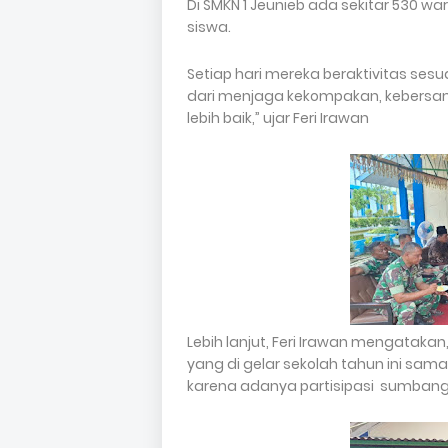
Di SMKN 1 Jeunieb ada sekitar 530 wa
siswa.
Setiap hari mereka beraktivitas ses
dari menjaga kekompakan, kebersa
lebih baik,” ujar Feri Irawan
Lebih lanjut, Feri Irawan mengatak
yang di gelar sekolah tahun ini sam
karena adanya partisipasi sumbang