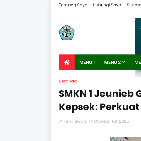
Tentang Saya
Hubungi Saya
Sitem
MENU 1
MENU 2
ME
Beranda
SMKN 1 Jeunieb G
Kepsek: Perkuat
Feri Irawan
Oktober 09, 2025