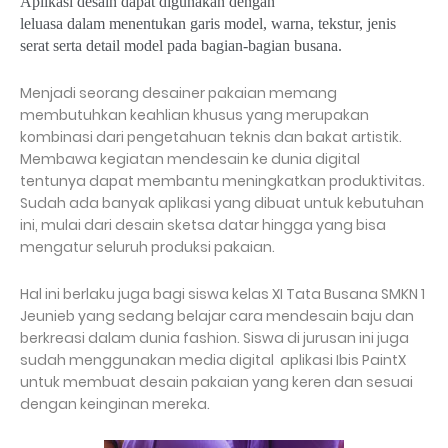
Aplikasi
desain
dapat digunakan dengan
leluasa
dalam
menentukan garis model, warna, tekstur, jenis
serat serta detail model pada bagian-bagian
busana
.
Menjadi seorang desainer pakaian memang
membutuhkan keahlian khusus yang merupakan
kombinasi dari pengetahuan teknis dan bakat artistik.
Membawa kegiatan mendesain ke dunia digital
tentunya dapat membantu meningkatkan produktivitas.
Sudah ada banyak aplikasi yang dibuat untuk kebutuhan
ini, mulai dari desain sketsa datar hingga yang bisa
mengatur seluruh produksi pakaian.
Hal ini berlaku juga bagi siswa kelas XI Tata Busana SMKN 1
Jeunieb yang sedang belajar cara mendesain baju dan
berkreasi dalam dunia fashion. Siswa di jurusan ini juga
sudah menggunakan media digital aplikasi Ibis PaintX
untuk membuat desain pakaian yang keren dan sesuai
dengan keinginan mereka.