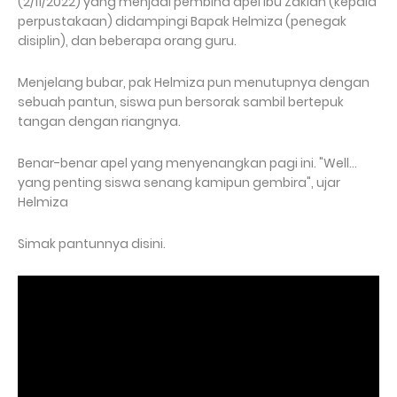
(2/11/2022) yang menjadi pembina apel Ibu Zakiah (kepala
perpustakaan) didampingi Bapak Helmiza (penegak
disiplin), dan beberapa orang guru.
Menjelang bubar, pak Helmiza pun menutupnya dengan
sebuah pantun, siswa pun bersorak sambil bertepuk
tangan dengan riangnya.
Benar-benar apel yang menyenangkan pagi ini. "Well...
yang penting siswa senang kamipun gembira", ujar
Helmiza
Simak pantunnya disini.