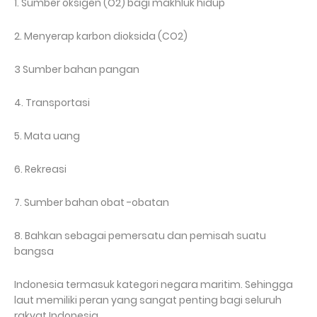
1. Sumber oksigen (O2) bagi makhluk hidup
2. Menyerap karbon dioksida (CO2)
3 Sumber bahan pangan
4. Transportasi
5. Mata uang
6. Rekreasi
7. Sumber bahan obat -obatan
8. Bahkan sebagai pemersatu dan pemisah suatu
bangsa
Indonesia termasuk kategori negara maritim.
Sehingga
laut memiliki peran yang sangat penting bagi seluruh
rakyat Indonesia.