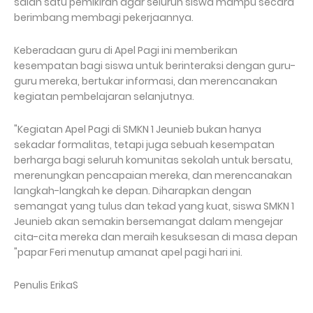
salah satu pemikiran agar seluruh siswa mampu secara
berimbang membagi pekerjaannya.
Keberadaan guru di Apel Pagi ini memberikan
kesempatan bagi siswa untuk berinteraksi dengan guru-
guru mereka, bertukar informasi, dan merencanakan
kegiatan pembelajaran selanjutnya.
"Kegiatan Apel Pagi di SMKN 1 Jeunieb bukan hanya
sekadar formalitas, tetapi juga sebuah kesempatan
berharga bagi seluruh komunitas sekolah untuk bersatu,
merenungkan pencapaian mereka, dan merencanakan
langkah-langkah ke depan. Diharapkan dengan
semangat yang tulus dan tekad yang kuat, siswa SMKN 1
Jeunieb akan semakin bersemangat dalam mengejar
cita-cita mereka dan meraih kesuksesan di masa depan
"papar Feri menutup amanat apel pagi hari ini.
Penulis ErikaS