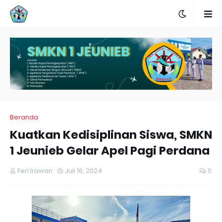
Beranda
Kuatkan Kedisiplinan Siswa, SMKN
1 Jeunieb Gelar Apel Pagi Perdana
Feri Irawan
Juli 16, 2024
0