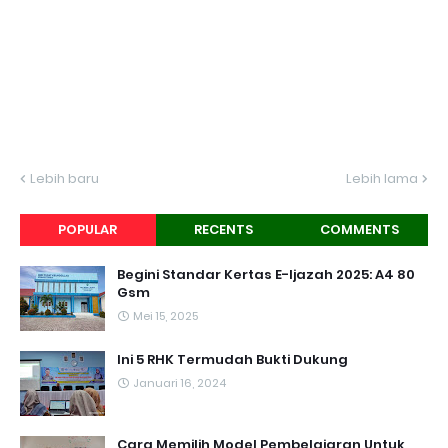
Lebih baru
Lebih lama
POPULAR
RECENTS
COMMENTS
Begini Standar Kertas E-Ijazah 2025: A4 80
Gsm
Mei 15, 2025
Ini 5 RHK Termudah Bukti Dukung
Januari 16, 2024
Cara Memilih Model Pembelajaran Untuk