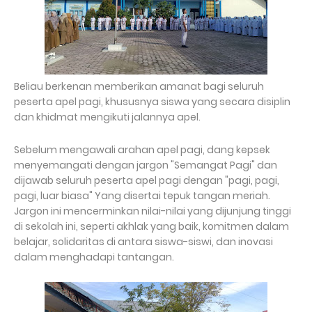
Beliau berkenan memberikan amanat bagi seluruh
peserta apel pagi, khususnya siswa yang secara disiplin
dan khidmat mengikuti jalannya apel.
Sebelum mengawali arahan apel pagi, dang kepsek
menyemangati dengan jargon "Semangat Pagi" dan
dijawab seluruh peserta apel pagi dengan "pagi, pagi,
pagi, luar biasa" Yang disertai tepuk tangan meriah.
Jargon ini mencerminkan nilai-nilai yang dijunjung tinggi
di sekolah ini, seperti akhlak yang baik, komitmen dalam
belajar, solidaritas di antara siswa-siswi, dan inovasi
dalam menghadapi tantangan.