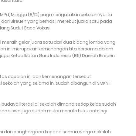
 nusantara.
Si MPd, Minggu (8/12) pagi mengatakan sekolahnya itu
dari Bireuen yang berhasil merebut juara satu pada
idang Sudut Baca Vokasi
il meraih gelar juara satu dari dua bidang lomba yang
 Dan ini merupakan kemenangan kita bersama dalam
ng juga Ketua Ikatan Guru Indonesia (IGI) Daerah Bireuen
as capaian ini dan kemenangan tersebut
i sekolah yang selama ini sudah dibangun di SMKN 1
 budaya literasi di sekolah dimana setiap kelas sudah
 dan siswa juga sudah mulai menulis buku antologi
asi dan penghargaan kepada semua warga sekolah