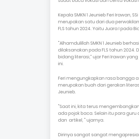
sudut baca vokasi dan cerita vokasi
Kepala SMKN 1 Jeunieb Feri Irawan, S
merupakan satu dari dua perwakilan 
FLS tahun 2024. Yaitu Juara I pada B
"Alhamdulillah SMKN 1 Jeunieb berhas
dilaksanakan pada FLS tahun 2024.
bidang literasi,” ujar Feri Irawan ya
ini.
Feri mengungkapkan rasa bangga at
merupakan buah dari gerakan literas
Jeunieb.
"Saat ini, kita terus mengembangkan
ada pojok baca. Selain itu para guru
dan artikel, " ujarnya.
Dirinya sangat sangat mengapresi