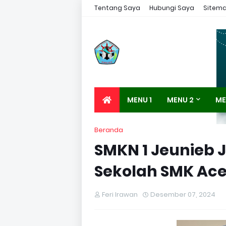
Tentang Saya
Hubungi Saya
Sitem
MENU 1
MENU 2
ME
Beranda
SMKN 1 Jeunieb Ju
Sekolah SMK Ace
Feri Irawan
Desember 07, 2024