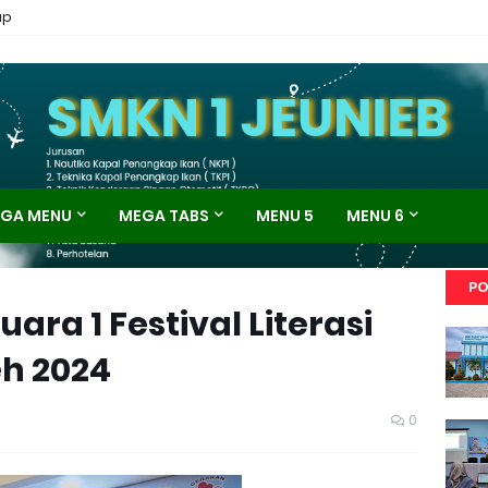
ap
GA MENU
MEGA TABS
MENU 5
MENU 6
PO
ara 1 Festival Literasi
h 2024
0