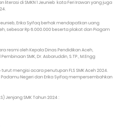
terasi di SMKN 1 Jeunieb kata Feri Irawan yang juga
24.
1 Jeunieb, Erika Syifaq berhak mendapatkan uang
eh, sebesar Rp 6.000.000 beserta plakat dan Piagam
ara resmi oleh Kepala Dinas Pendidikan Aceh,
d Pembinaan SMK, Dr. Asbaruddin, S.TP., M.Engg
 turut mengisi acara penutupan FLS SMK Aceh 2024.
 Padamu Negeri dan Erika Syifaq mempersembahkan
(FLS) Jenjang SMK Tahun 2024 :
n