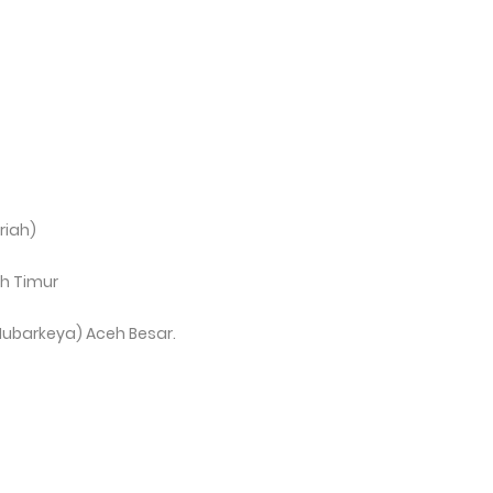
riah)
eh Timur
-Mubarkeya) Aceh Besar.