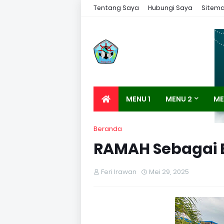
Tentang Saya
Hubungi Saya
Sitem
MENU 1
MENU 2
ME
Beranda
RAMAH Sebagai 
Feri Irawan
Mei 29, 2025