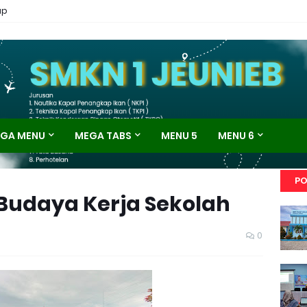
ap
GA MENU
MEGA TABS
MENU 5
MENU 6
PO
Budaya Kerja Sekolah
0