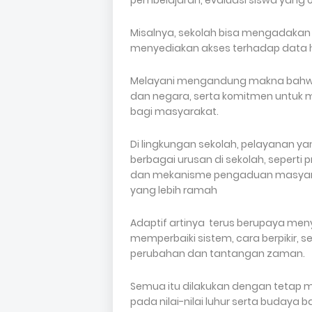
pembelajaran, evaluasi siswa yang o
Misalnya, sekolah bisa mengadakan 
menyediakan akses terhadap data ha
Melayani mengandung makna bahwa
dan negara, serta komitmen untuk
bagi masyarakat.
Di lingkungan sekolah, pelayanan ya
berbagai urusan di sekolah, seperti
dan mekanisme pengaduan masyara
yang lebih ramah
Adaptif artinya terus berupaya meny
memperbaiki sistem, cara berpikir, 
perubahan dan tantangan zaman.
Semua itu dilakukan dengan tetap 
pada nilai-nilai luhur serta budaya 