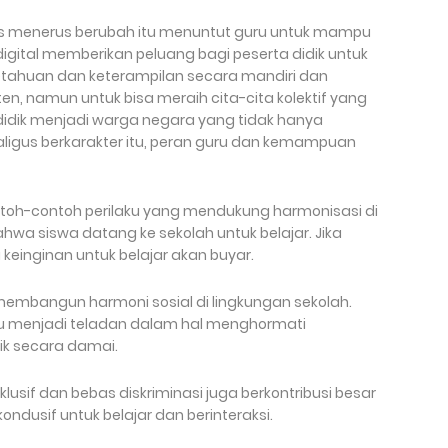
rus menerus berubah itu menuntut guru untuk mampu
 digital memberikan peluang bagi peserta didik untuk
ahuan dan keterampilan secara mandiri dan
, namun untuk bisa meraih cita-cita kolektif yang
idik menjadi warga negara yang tidak hanya
ligus berkarakter itu, peran guru dan kemampuan
ntoh-contoh perilaku yang mendukung harmonisasi di
wa siswa datang ke sekolah untuk belajar. Jika
 keinginan untuk belajar akan buyar.
membangun harmoni sosial di lingkungan sekolah.
u menjadi teladan dalam hal menghormati
ik secara damai.
nklusif dan bebas diskriminasi juga berkontribusi besar
dusif untuk belajar dan berinteraksi.