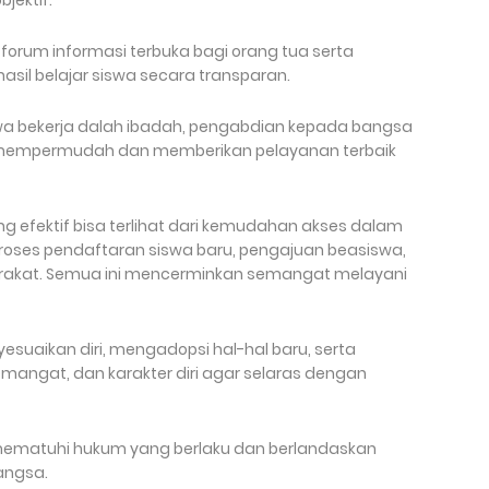
bjektif.
forum informasi terbuka bagi orang tua serta
sil belajar siswa secara transparan.
 bekerja dalah ibadah, pengabdian kepada bangsa
 mempermudah dan memberikan pelayanan terbaik
ng efektif bisa terlihat dari kemudahan akses dalam
 proses pendaftaran siswa baru, pengajuan beasiswa,
kat. Semua ini mencerminkan semangat melayani
esuaikan diri, mengadopsi hal-hal baru, serta
semangat, dan karakter diri agar selaras dengan
mematuhi hukum yang berlaku dan berlandaskan
bangsa.