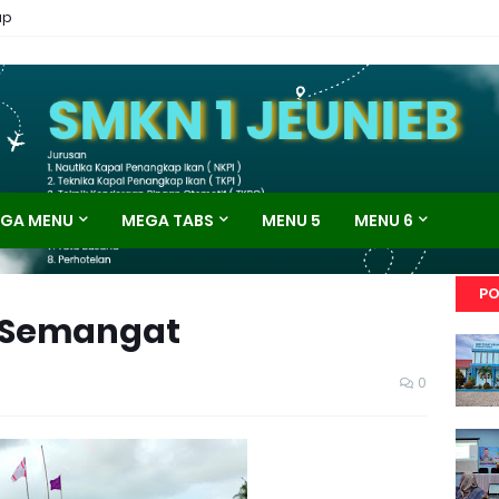
ap
GA MENU
MEGA TABS
MENU 5
MENU 6
PO
 Semangat
0