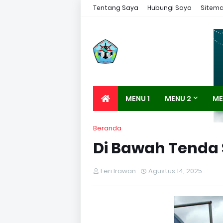
Tentang Saya
Hubungi Saya
Sitem
MENU 1
MENU 2
ME
Beranda
Di Bawah Tenda
Feri Irawan
Agustus 14, 2025