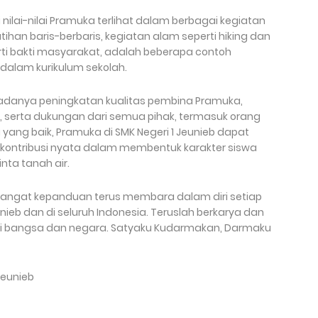
i nilai-nilai Pramuka terlihat dalam berbagai kegiatan
latihan baris-berbaris, kegiatan alam seperti hiking dan
rti bakti masyarakat, adalah beberapa contoh
dalam kurikulum sekolah.
 adanya peningkatan kualitas pembina Pramuka,
 serta dukungan dari semua pihak, termasuk orang
yang baik, Pramuka di SMK Negeri 1 Jeunieb dapat
ontribusi nyata dalam membentuk karakter siswa
nta tanah air.
angat kepanduan terus membara dalam diri setiap
nieb dan di seluruh Indonesia. Teruslah berkarya dan
gi bangsa dan negara. Satyaku Kudarmakan, Darmaku
Jeunieb