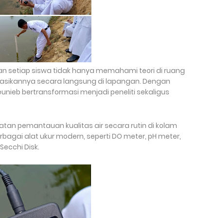
an setiap siswa tidak hanya memahami teori di ruang
kasikannya secara langsung di lapangan. Dengan
unieb bertransformasi menjadi peneliti sekaligus
tan pemantauan kualitas air secara rutin di kolam
agai alat ukur modern, seperti DO meter, pH meter,
ecchi Disk.