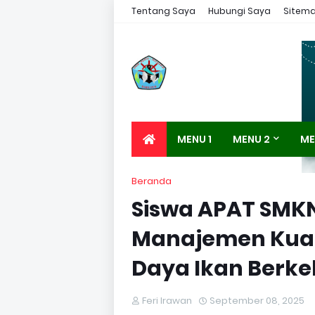
Tentang Saya
Hubungi Saya
Sitem
MENU 1
MENU 2
ME
Beranda
Siswa APAT SMKN
Manajemen Kuali
Daya Ikan Berke
Feri Irawan
September 08, 2025