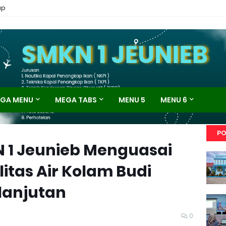
ap
GA MENU
MEGA TABS
MENU 5
MENU 6
PO
 1 Jeunieb Menguasai
tas Air Kolam Budi
lanjutan
0