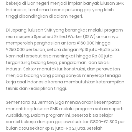
bekerja di luar negeri menjadi impian banyak lulusan SMK
Indonesia, terutama karena peluang gaji yang lebih
tinggi dibandingkan di dalam negeri.
Di Jepang, lulusan SMK yang berangkat melalui program
resmi seperti Specified Skilled Worker (SSW) umumnya
memperoleh penghasilan antara ¥160.000 hingga
¥250.000 per bulan, setara dengan Rp16 juta–Rp25 juta.
Nominal tersebut bisa meningkat hingga Rp 30 juta
tergantung bidang kerja, pengalaman, dan lokasi
industri. Sektor manufaktur, konstruksi, dan perawatan
menjadi bidang yang paling banyak menyerap tenaga
kerja asal Indonesia karena membutuhkan keterampilan
teknis dan kedisiplinan tinggi.
Sementara itu, Jerman juga menawarkan kesempatan
menarik bagi lulusan SMK melalui program vokasi seperti
Ausbildung. Dalam program ini, peserta bisa belajar
sambil bekerja dengan gaji awal sekitar €800–€1.300 per
bulan atau sekitar Rp 13 juta–Rp 21 juta. Setelah