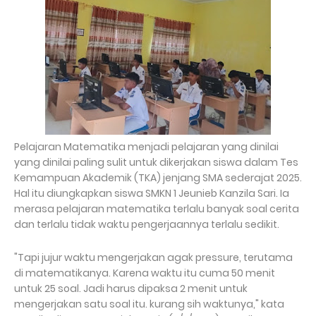
Pelajaran Matematika menjadi pelajaran yang dinilai
yang dinilai paling sulit untuk dikerjakan siswa dalam Tes
Kemampuan Akademik (TKA) jenjang SMA sederajat 2025.
Hal itu diungkapkan siswa SMKN 1 Jeunieb Kanzila Sari. Ia
merasa pelajaran matematika terlalu banyak soal cerita
dan terlalu tidak waktu pengerjaannya terlalu sedikit.
"Tapi jujur waktu mengerjakan agak pressure, terutama
di matematikanya. Karena waktu itu cuma 50 menit
untuk 25 soal. Jadi harus dipaksa 2 menit untuk
mengerjakan satu soal itu. kurang sih waktunya," kata