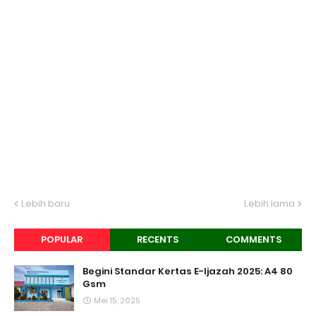
Lebih baru
Lebih lama
POPULAR
RECENTS
COMMENTS
Begini Standar Kertas E-Ijazah 2025: A4 80
Gsm
Mei 15, 2025