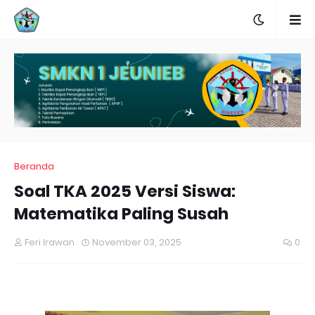
Beranda
Soal TKA 2025 Versi Siswa:
Matematika Paling Susah
Feri Irawan
November 03, 2025
0